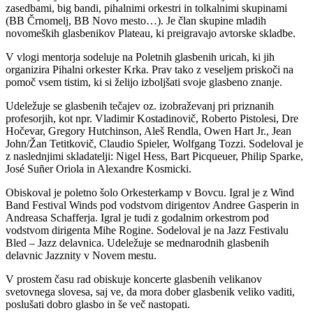
zasedbami, big bandi, pihalnimi orkestri in tolkalnimi skupinami
(BB Črnomelj, BB Novo mesto…). Je član skupine mladih
novomeških glasbenikov Plateau, ki preigravajo avtorske skladbe.
V vlogi mentorja sodeluje na Poletnih glasbenih uricah, ki jih
organizira Pihalni orkester Krka. Prav tako z veseljem priskoči na
pomoč vsem tistim, ki si želijo izboljšati svoje glasbeno znanje.
Udeležuje se glasbenih tečajev oz. izobraževanj pri priznanih
profesorjih, kot npr. Vladimir Kostadinovič, Roberto Pistolesi, Dre
Hočevar, Gregory Hutchinson, Aleš Rendla, Owen Hart Jr., Jean
John/Žan Tetitkovič, Claudio Spieler, Wolfgang Tozzi. Sodeloval je
z naslednjimi skladatelji: Nigel Hess, Bart Picqueuer, Philip Sparke,
José Suñer Oriola in Alexandre Kosmicki.
Obiskoval je poletno šolo Orkesterkamp v Bovcu. Igral je z Wind
Band Festival Winds pod vodstvom dirigentov Andree Gasperin in
Andreasa Schafferja. Igral je tudi z godalnim orkestrom pod
vodstvom dirigenta Mihe Rogine. Sodeloval je na Jazz Festivalu
Bled – Jazz delavnica. Udeležuje se mednarodnih glasbenih
delavnic Jazznity v Novem mestu.
V prostem času rad obiskuje koncerte glasbenih velikanov
svetovnega slovesa, saj ve, da mora dober glasbenik veliko vaditi,
poslušati dobro glasbo in še več nastopati.