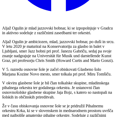
Aljaž Ogulin je mlad jazzovski bobnar, ki se izpopolnjuje v Gradcu
in aktivno sodeluje z različnimi zasedbami ter orkestri.
Aljaž Ogulin je ambiciozen, mlad, jazzovski bobnar, po duši in srcu.
V letu 2020 je maturiral na Konservatoriju za glasbo in balet v
Ljubljani, smer Jazz bobni pri prof. Janezu Gabriču, sedaj pa svoje
znanje nadgrajuje na Universität für Musik und darstellende Kunst
Graz, pri profesorju Chris Smith (Howard Curtis and Mario Gonzi).
V 5. razredu osnovne šole je začel obiskovati Glasbeno šolo
Marjana Kozine Novo mesto, smer tolkala pri prof. Miru Tomšiču.
V okviru glasbene šole je bil član tolkalske skupine, mladinskega
pihalnega orkestra ter godalnega orkestra. Je ustanovni član
osnovnošolske glasbene skupine Jaja Bojz, s katero so nastopali na
šolskih in občinskih prireditvah.
Že v času obiskovanja osnovne šole se je pridružil Pihalnemu
orkestru Krka, ki se v slovenskem in mednarodnem prostoru uvršča
med najboljše amaterske pihalne orkestre. Sodeluje z različnimi