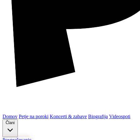
Domov
Petje na poroki
Koncerti & zabave
Biografija
Videospoti
Člani
Povpraševanje