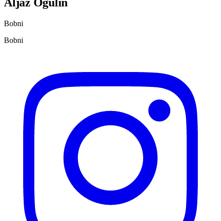
Aljaž Ogulin
Bobni
Bobni