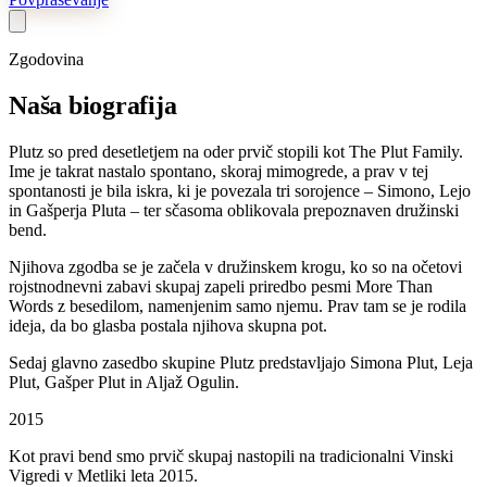
Zgodovina
Naša biografija
Plutz so pred desetletjem na oder prvič stopili kot The Plut Family.
Ime je takrat nastalo spontano, skoraj mimogrede, a prav v tej
spontanosti je bila iskra, ki je povezala tri sorojence – Simono, Lejo
in Gašperja Pluta – ter sčasoma oblikovala prepoznaven družinski
bend.
Njihova zgodba se je začela v družinskem krogu, ko so na očetovi
rojstnodnevni zabavi skupaj zapeli priredbo pesmi More Than
Words z besedilom, namenjenim samo njemu. Prav tam se je rodila
ideja, da bo glasba postala njihova skupna pot.
Sedaj glavno zasedbo skupine Plutz predstavljajo Simona Plut, Leja
Plut, Gašper Plut in Aljaž Ogulin.
2015
Kot pravi bend smo prvič skupaj nastopili na tradicionalni Vinski
Vigredi v Metliki leta 2015.