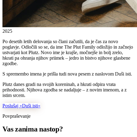
2025
Po desetih letih delovanja so člani začutili, da je čas za novo
poglavje. Odločili so se, da ime The Plut Family odložijo in začnejo
ustvarjati kot Plutz. Novo ime je krajše, močnejše in bolj zrelo,
hkrati pa ohranja njihov priimek – jedro in bistvo njihove glasbene
zgodbe.
S spremembo imena je prišla tudi nova pesem z naslovom Duši isti.
Plutz danes gradi na svojih koreninah, a hkrati odpira vrata
prihodnosti. Njihova zgodba se nadaljuje – z novim imenom, a z
istim srcem.
Poslušaj »Duši isti«
Povpraševanje
Vas zanima nastop?