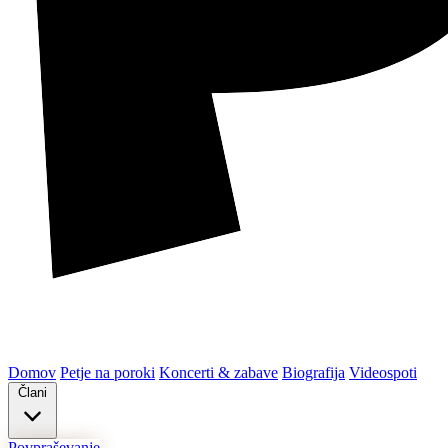
Domov
Petje na poroki
Koncerti & zabave
Biografija
Videospoti
Člani
Povpraševanje