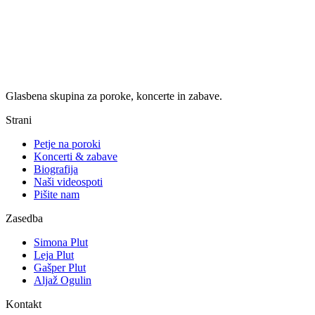
Glasbena skupina za poroke, koncerte in zabave.
Strani
Petje na poroki
Koncerti & zabave
Biografija
Naši videospoti
Pišite nam
Zasedba
Simona Plut
Leja Plut
Gašper Plut
Aljaž Ogulin
Kontakt