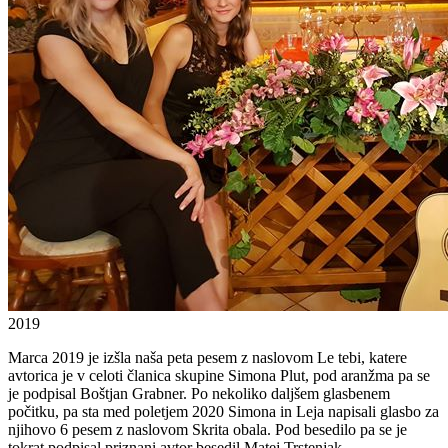
2019
Marca 2019 je izšla naša peta pesem z naslovom Le tebi, katere
avtorica je v celoti članica skupine Simona Plut, pod aranžma pa se
je podpisal Boštjan Grabner. Po nekoliko daljšem glasbenem
počitku, pa sta med poletjem 2020 Simona in Leja napisali glasbo za
njihovo 6 pesem z naslovom Skrita obala. Pod besedilo pa se je
tokrat podpisal priznani avtor besedil Matej Trstenjak.