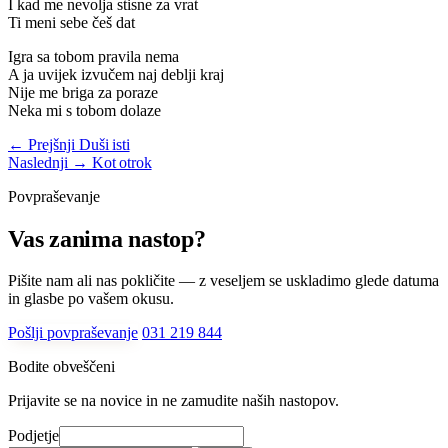
I kad me nevolja stisne za vrat
Ti meni sebe češ dat
Igra sa tobom pravila nema
A ja uvijek izvučem naj deblji kraj
Nije me briga za poraze
Neka mi s tobom dolaze
← Prejšnji
Duši isti
Naslednji →
Kot otrok
Povpraševanje
Vas zanima nastop?
Pišite nam ali nas pokličite — z veseljem se uskladimo glede datuma
in glasbe po vašem okusu.
Pošlji povpraševanje
031 219 844
Bodite obveščeni
Prijavite se na novice in ne zamudite naših nastopov.
Podjetje