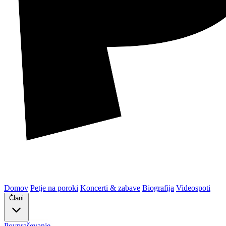
Domov
Petje na poroki
Koncerti & zabave
Biografija
Videospoti
Člani
Povpraševanje