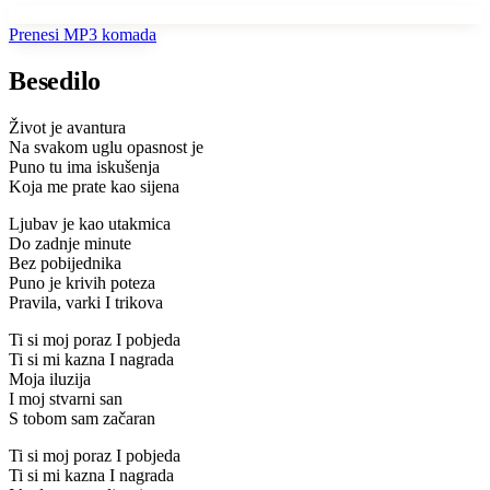
Prenesi MP3 komada
Besedilo
Život je avantura
Na svakom uglu opasnost je
Puno tu ima iskušenja
Koja me prate kao sijena
Ljubav je kao utakmica
Do zadnje minute
Bez pobijednika
Puno je krivih poteza
Pravila, varki I trikova
Ti si moj poraz I pobjeda
Ti si mi kazna I nagrada
Moja iluzija
I moj stvarni san
S tobom sam začaran
Ti si moj poraz I pobjeda
Ti si mi kazna I nagrada