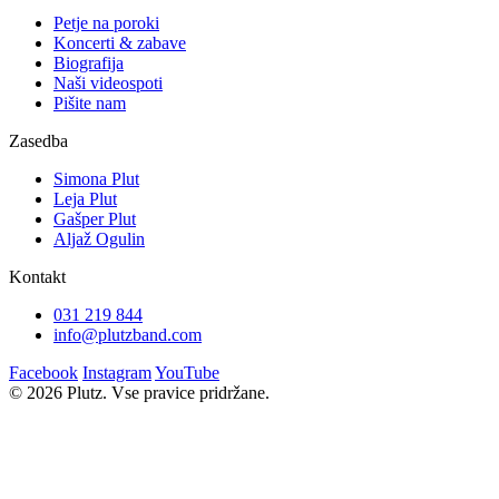
Petje na poroki
Koncerti & zabave
Biografija
Naši videospoti
Pišite nam
Zasedba
Simona Plut
Leja Plut
Gašper Plut
Aljaž Ogulin
Kontakt
031 219 844
info@plutzband.com
Facebook
Instagram
YouTube
© 2026 Plutz. Vse pravice pridržane.