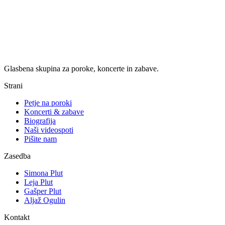
Glasbena skupina za poroke, koncerte in zabave.
Strani
Petje na poroki
Koncerti & zabave
Biografija
Naši videospoti
Pišite nam
Zasedba
Simona Plut
Leja Plut
Gašper Plut
Aljaž Ogulin
Kontakt