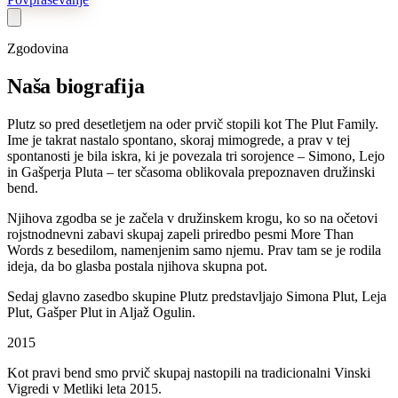
Zgodovina
Naša biografija
Plutz so pred desetletjem na oder prvič stopili kot The Plut Family.
Ime je takrat nastalo spontano, skoraj mimogrede, a prav v tej
spontanosti je bila iskra, ki je povezala tri sorojence – Simono, Lejo
in Gašperja Pluta – ter sčasoma oblikovala prepoznaven družinski
bend.
Njihova zgodba se je začela v družinskem krogu, ko so na očetovi
rojstnodnevni zabavi skupaj zapeli priredbo pesmi More Than
Words z besedilom, namenjenim samo njemu. Prav tam se je rodila
ideja, da bo glasba postala njihova skupna pot.
Sedaj glavno zasedbo skupine Plutz predstavljajo Simona Plut, Leja
Plut, Gašper Plut in Aljaž Ogulin.
2015
Kot pravi bend smo prvič skupaj nastopili na tradicionalni Vinski
Vigredi v Metliki leta 2015.