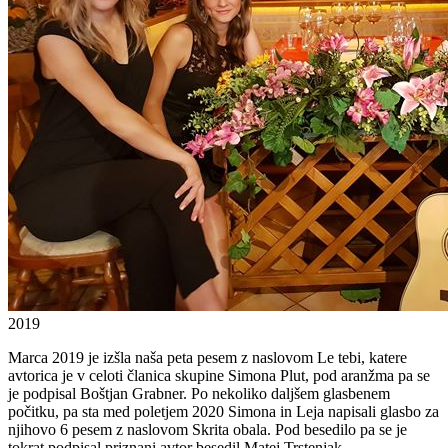
2019
Marca 2019 je izšla naša peta pesem z naslovom Le tebi, katere
avtorica je v celoti članica skupine Simona Plut, pod aranžma pa se
je podpisal Boštjan Grabner. Po nekoliko daljšem glasbenem
počitku, pa sta med poletjem 2020 Simona in Leja napisali glasbo za
njihovo 6 pesem z naslovom Skrita obala. Pod besedilo pa se je
tokrat podpisal priznani avtor besedil Matej Trstenjak.