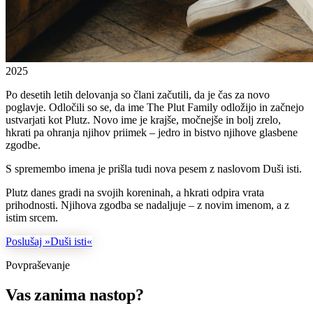
2025
Po desetih letih delovanja so člani začutili, da je čas za novo
poglavje. Odločili so se, da ime The Plut Family odložijo in začnejo
ustvarjati kot Plutz. Novo ime je krajše, močnejše in bolj zrelo,
hkrati pa ohranja njihov priimek – jedro in bistvo njihove glasbene
zgodbe.
S spremembo imena je prišla tudi nova pesem z naslovom Duši isti.
Plutz danes gradi na svojih koreninah, a hkrati odpira vrata
prihodnosti. Njihova zgodba se nadaljuje – z novim imenom, a z
istim srcem.
Poslušaj »Duši isti«
Povpraševanje
Vas zanima nastop?