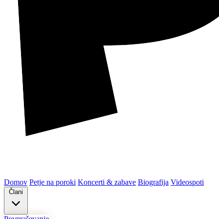
Domov
Petje na poroki
Koncerti & zabave
Biografija
Videospoti
Člani
Povpraševanje