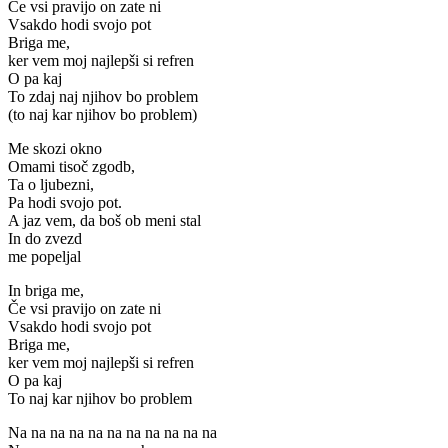
Če vsi pravijo on zate ni
Vsakdo hodi svojo pot
Briga me,
ker vem moj najlepši si refren
O pa kaj
To zdaj naj njihov bo problem
(to naj kar njihov bo problem)
Me skozi okno
Omami tisoč zgodb,
Ta o ljubezni,
Pa hodi svojo pot.
A jaz vem, da boš ob meni stal
In do zvezd
me popeljal
In briga me,
Če vsi pravijo on zate ni
Vsakdo hodi svojo pot
Briga me,
ker vem moj najlepši si refren
O pa kaj
To naj kar njihov bo problem
Na na na na na na na na na na na