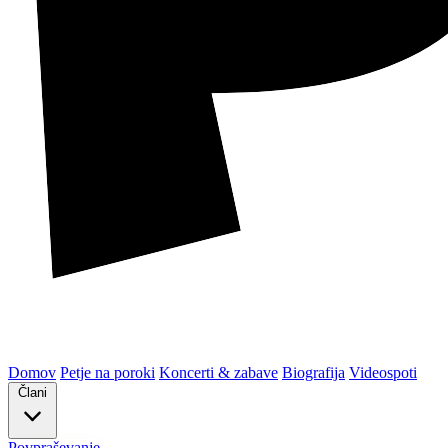
Domov
Petje na poroki
Koncerti & zabave
Biografija
Videospoti
Člani
Povpraševanje