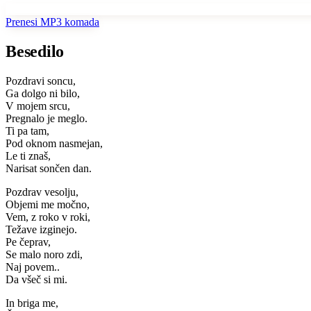
Prenesi MP3 komada
Besedilo
Pozdravi soncu,
Ga dolgo ni bilo,
V mojem srcu,
Pregnalo je meglo.
Ti pa tam,
Pod oknom nasmejan,
Le ti znaš,
Narisat sončen dan.
Pozdrav vesolju,
Objemi me močno,
Vem, z roko v roki,
Težave izginejo.
Pe čeprav,
Se malo noro zdi,
Naj povem..
Da všeč si mi.
In briga me,